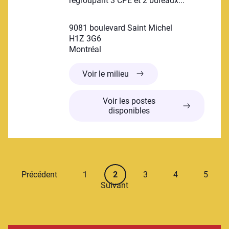
regroupant 3 CPE et 2 bureaux...
9081 boulevard Saint Michel
H1Z 3G6
Montréal
Lieu des petits
Voir le milieu
Voir les postes
disponibles
Page numéro
Page courante
Page numéro
Page numéro
Page 
Précédent
1
2
3
4
5
Suivant