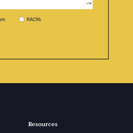
ram
RAC96
Resources