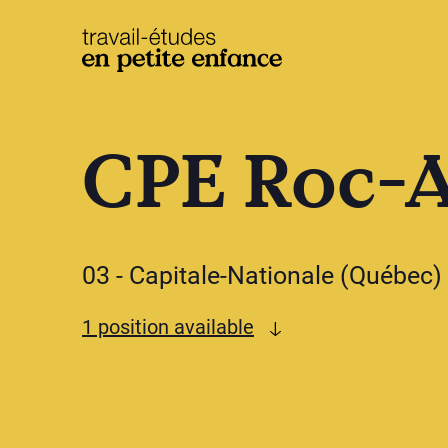
base.logo
CPE Roc-
03 - Capitale-Nationale (Québec)
See available offers
1 position available