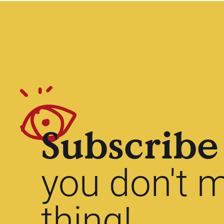
Subscribe
you don't m
thing!