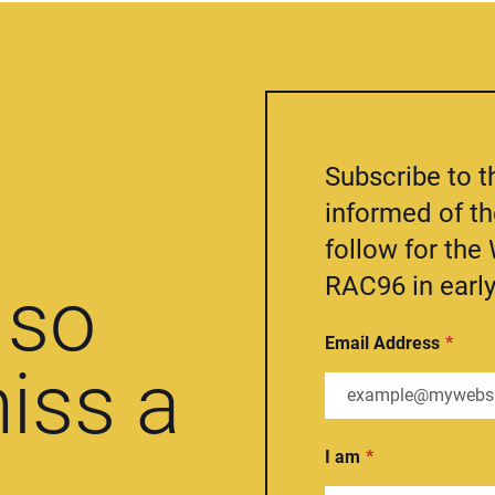
Subscribe to t
informed of t
follow for th
RAC96 in early
so
Email Address
iss a
I am