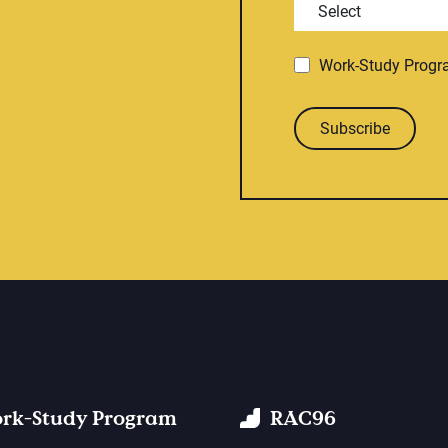
Work-Study Prog
Subscribe
rk-Study Program
RAC96