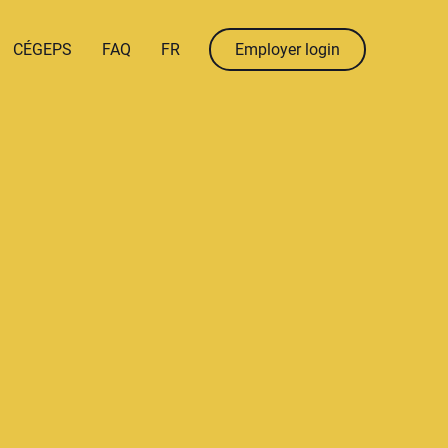
menu.language
menu.fr
CÉGEPS
FAQ
FR
Employer login