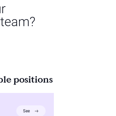
ur
 team?
ble positions
more about Éducatrice remplaçante - Rotation /
See