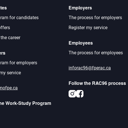
tes
Employers
ram for candidates
The process for employers
ffers
Register my service
 the career
Employees
ers
The process for employees
ram for employers
inforac96@fperac.ca
 my service
Follow the RAC96 process
mofpe.ca
Instagram
Facebook
the Work-Study Program
agram
acebook