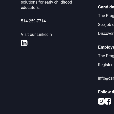
solutions for early childhood
Candida
educators.
The Prog
514 259-7714
See job o
Discover
Visit our LinkedIn
LinkedIn
Employ
The Prog
Register
info@cs
Follow 
Inst
F