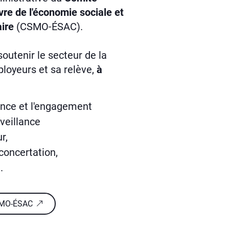
re de l'économie sociale et
ire
(CSMO-ÉSAC).
outenir le secteur de la
ployeurs et sa relève,
à
fiance et l'engagement
nveillance
r,
 concertation,
.
CSMO-ÉSAC