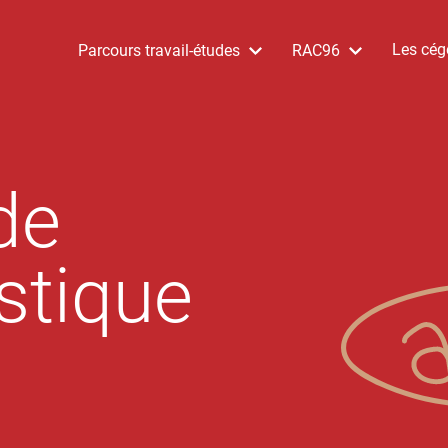
Les cég
Parcours travail-études
RAC96
de
stique