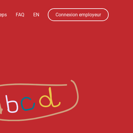
menu.language
menu.en
eps
FAQ
EN
Connexion employeur