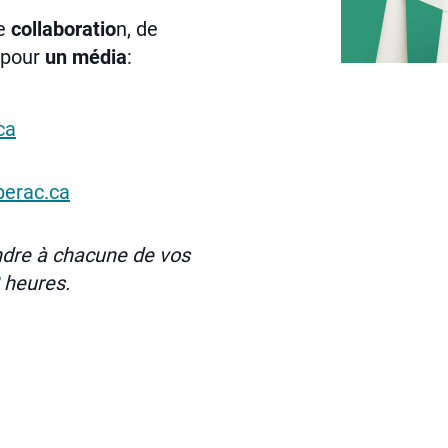
e
collaboratio
n, de
z pour
un média
:
ca
erac.ca
ndre à chacune de vos
 heures.