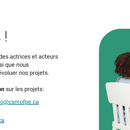
s
!
des actrices et acteurs
nsi que nous
voluer nos projets.
on
sur les projets:
fo@csmofpe.ca
ca