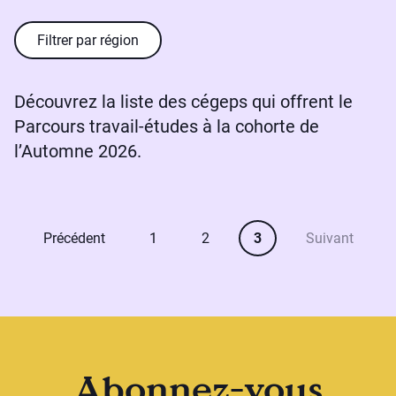
Filtrer par région
Découvrez la liste des cégeps qui offrent le
Parcours travail-études à la cohorte de
l’Automne 2026.
Page numéro
Page numéro
Page courante
Précédent
1
2
3
Suivant
Abonnez-vous