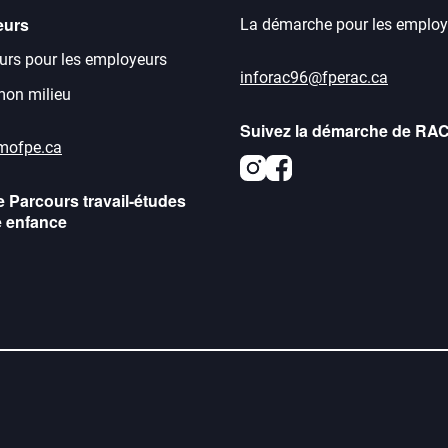
eurs
La démarche pour les employ
urs pour les employeurs
inforac96@fperac.ca
 mon milieu
Suivez la démarche de RA
mofpe.ca
Instagram
Facebook
e Parcours travail-études
e enfance
agram
acebook