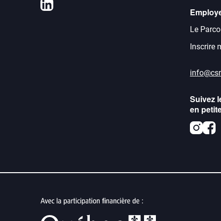
LinkedIn
Employ
Le Parco
Inscrire
info@cs
Suivez l
en petit
Inst
F