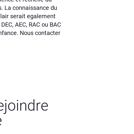
s. La connaissance du
glair serait egalement
n DEC, AEC, RAC ou BAC
enfance. Nous contacter
ejoindre
e