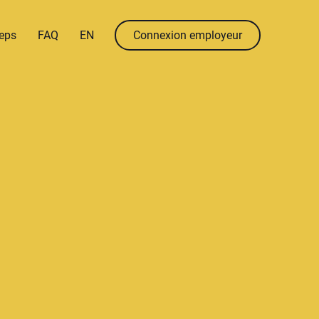
menu.language
menu.en
eps
FAQ
EN
Connexion employeur