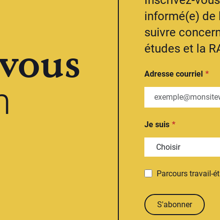
Inscrivez-vous 
informé(e) de 
suivre concern
vous
études et la R
Adresse courriel
n
Je suis
Parcours travail-é
S'abonner