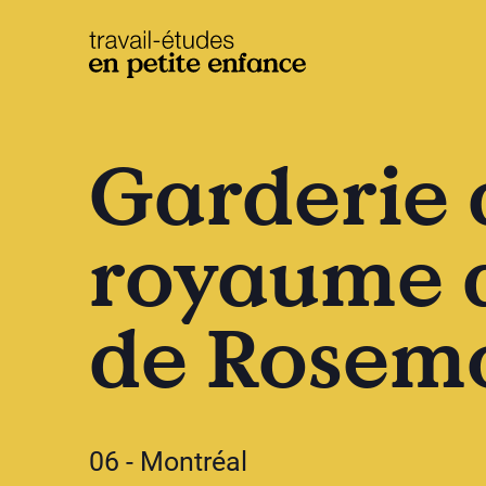
base.logo
Garderie 
royaume d
de Rosemo
06 - Montréal