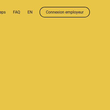
menu.language
menu.en
eps
FAQ
EN
Connexion employeur