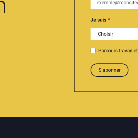
n
Je suis
Parcours travail-é
S'abonner