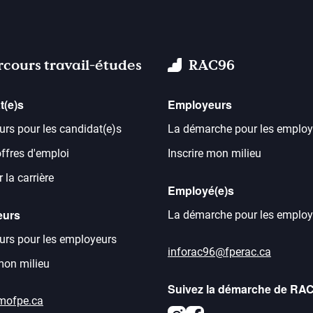
rcours travail-études
RAC96
t(e)s
Employeurs
urs pour les candidat(e)s
La démarche pour les employ
offres d'emploi
Inscrire mon milieu
 la carrière
Employé(e)s
eurs
La démarche pour les employ
urs pour les employeurs
inforac96@fperac.ca
 mon milieu
Suivez la démarche de RA
mofpe.ca
Instagram
Facebook