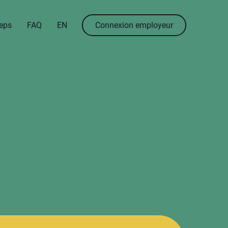
menu.language
menu.en
eps
FAQ
EN
Connexion employeur