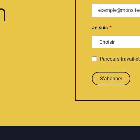
n
Je suis
Parcours travail-é
S'abonner