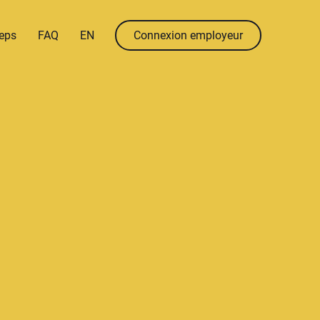
menu.language
menu.en
eps
FAQ
EN
Connexion employeur