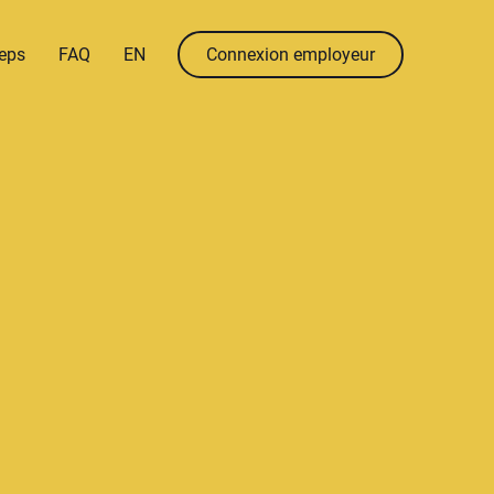
menu.language
menu.en
eps
FAQ
EN
Connexion employeur