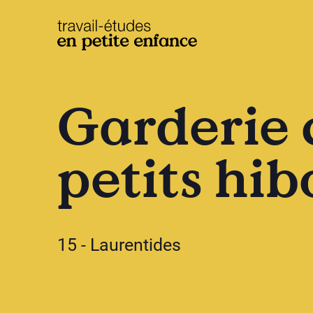
base.logo
Garderie 
petits hi
15 - Laurentides