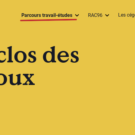
Les cég
Parcours travail-études
RAC96
clos des
boux