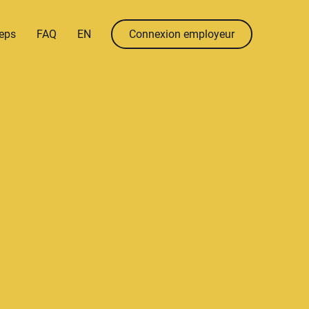
menu.language
menu.en
eps
FAQ
EN
Connexion employeur