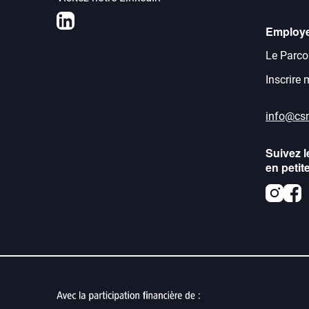
LinkedIn
Employ
Le Parco
Inscrire
info@cs
Suivez l
en petit
Inst
F