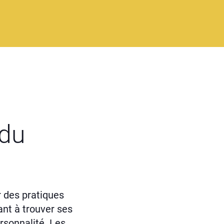
 du
r des pratiques
ant à trouver ses
rsonnalité. Les