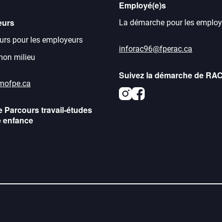
Employé(e)s
eurs
La démarche pour les employ
urs pour les employeurs
inforac96@fperac.ca
 mon milieu
Suivez la démarche de RA
mofpe.ca
Instagram
Facebook
e Parcours travail-études
e enfance
agram
acebook