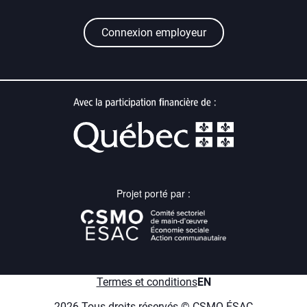
Connexion employeur
Projet porté par :
menu.en
Termes et conditions
EN
2026 Tous droits réservés © CSMO-ÉSAC